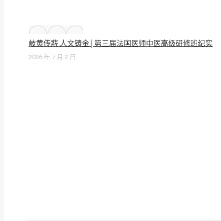
岐黄传薪 人文铸金 | 第三届法国医师中医高级研修班纪实
2026 年 7 月 2 日