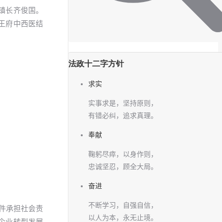
镇长齐俊国。
王府中西医结
法政十二字方针
求实
实事求是，坚持原则，
有错必纠，追求真理。
奉献
鞠躬尽瘁，以身作则，
忠诚坚忍，顾全大局。
奋进
不断学习，自强自信，
条件承担社会责
以人为本，永无止境。
企业转型发展