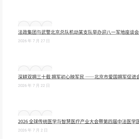
法政集团与武警北京总队机动某支队举办迎八一军地座谈会
2026 年 7 月 27 日
深耕双拥三十载 拥军初心映军民 ——北京市爱国拥军促进
2026 年 7 月 22 日
2026 全球传统医学与智慧医疗产业大会暨第四届中法医
2026 年 7 月 2 日