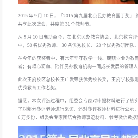
2015 年 9 月 10 日，「2015 第九届北京民办教育
共享此次盛会，共度第 31 个教师节。
从 8 月 10 日启动至今，在北京民办教育协会、北京教育
中，50 名优秀教师、 30 名优秀校长、 20 个优秀教研团队
在今年的获奖者中，有常年坚守教学一线、兢兢业业为教
者；有呕心沥血、陪伴民办教育机构一同成长发展的管理人
此次王府校区总校长王广发荣获优秀校长奖，王府学校张
优秀教育工作者奖。
据悉，本次评选过程中，组委会专家对申报材料进行了核实
了对部分参评老师进行采访、还对参评教师材料进行公示，并且开
6 万多份，组委会专家团结合教师事迹材料、参考微信数