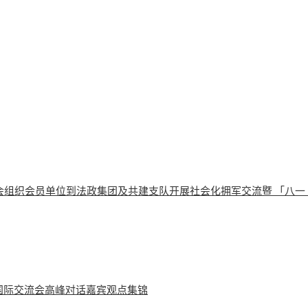
会组织会员单位到法政集团及共建支队开展社会化拥军交流暨 「八一
学国际交流会高峰对话嘉宾观点集锦