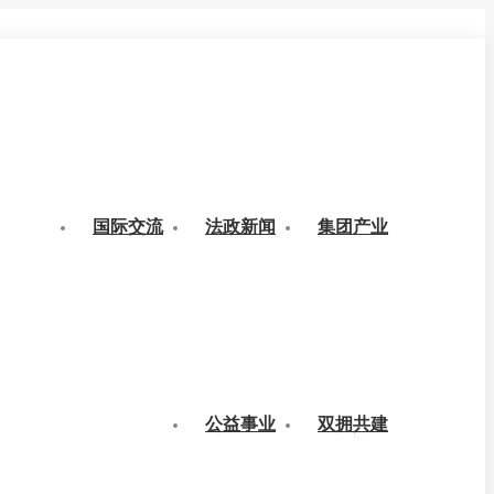
国际交流
法政新闻
集团产业
公益事业
双拥共建