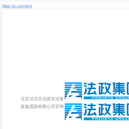
Skip to content
北京法
北京法政实业集
政集团
团有限公司官网