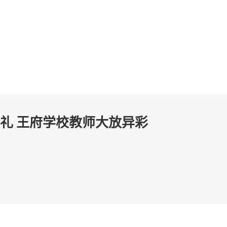
礼 王府学校教师大放异彩