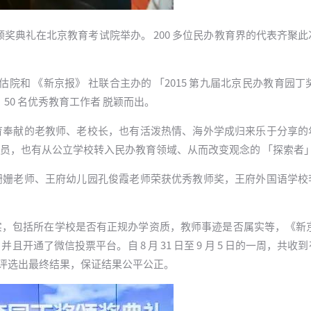
园丁奖」 颁奖典礼在北京教育考试院举办。 200 多位民办教育界的代表齐
评估院和 《新京报》 社联合主办的 「2015 第九届北京民办教育园丁
、 50 名优秀教育工作者 脱颖而出。
育奉献的老教师、老校长，也有活泼热情、海外学成归来乐于分享的
员，也有从公立学校转入民办教育领域、从而改变观念的 「探索者」
姗姗老师、王府幼儿园孔俊霞老师荣获优秀教师奖，王府外国语学校
，包括所在学校是否有正规办学资质，教师事迹是否属实等，《新京
通了微信投票平台。自 8 月 31 日至 9 月 5 日的一周，共收
据评选出最终结果，保证结果公平公正。