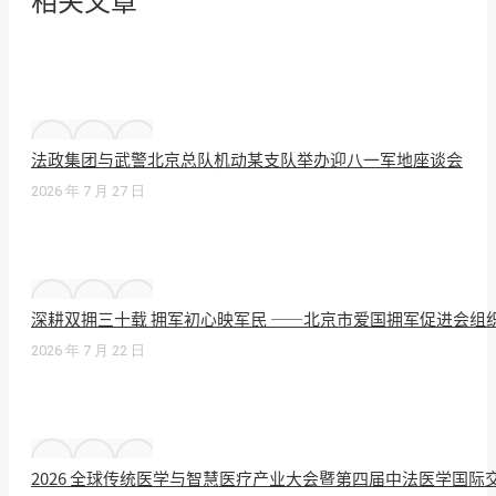
相关文章
法政集团与武警北京总队机动某支队举办迎八一军地座谈会
2026 年 7 月 27 日
深耕双拥三十载 拥军初心映军民 ——北京市爱国拥军促进会组
2026 年 7 月 22 日
2026 全球传统医学与智慧医疗产业大会暨第四届中法医学国