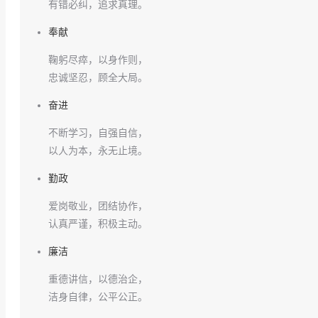
有错必纠，追求真理。
奉献
鞠躬尽瘁，以身作则，
忠诚坚忍，顾全大局。
奋进
不断学习，自强自信，
以人为本，永无止境。
勤政
爱岗敬业，团结协作，
认真严谨，积极主动。
廉洁
重德讲信，以德治企，
洁身自律，公平公正。