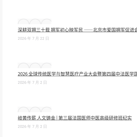
深耕双拥三十载 拥军初心映军民 ——北京市爱国拥军促进
2026 年 7 月 22 日
2026 全球传统医学与智慧医疗产业大会暨第四届中法医
2026 年 7 月 2 日
岐黄传薪 人文铸金 | 第三届法国医师中医高级研修班纪实
2026 年 7 月 2 日