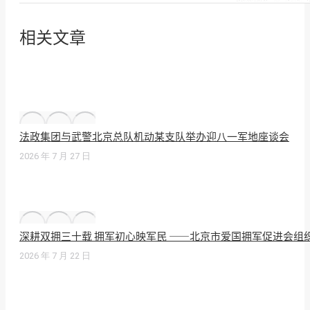
相关文章
法政集团与武警北京总队机动某支队举办迎八一军地座谈会
2026 年 7 月 27 日
深耕双拥三十载 拥军初心映军民 ——北京市爱国拥军促进会组
2026 年 7 月 22 日