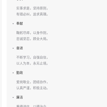
实事求是，坚持原则，
有错必纠，追求真理。
奉献
鞠躬尽瘁，以身作则，
忠诚坚忍，顾全大局。
奋进
不断学习，自强自信，
以人为本，永无止境。
勤政
爱岗敬业，团结协作，
认真严谨，积极主动。
廉洁
重德讲信，以德治企，