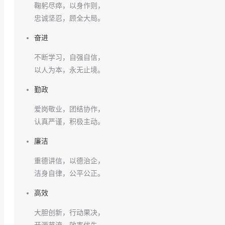
鞠躬尽瘁，以身作则，
忠诚坚忍，顾全大局。
奋进
不断学习，自强自信，
以人为本，永无止境。
勤政
爱岗敬业，团结协作，
认真严谨，积极主动。
廉洁
重德讲信，以德治企，
洁身自律，公平公正。
高效
大胆创新，行动果决，