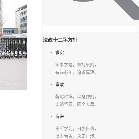
法政十二字方针
求实
实事求是，坚持原则，
有错必纠，追求真理。
奉献
鞠躬尽瘁，以身作则，
忠诚坚忍，顾全大局。
奋进
不断学习，自强自信，
以人为本，永无止境。