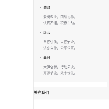
勤政
爱岗敬业，团结协作，
认真严谨，积极主动。
廉洁
重德讲信，以德治企，
洁身自律，公平公正。
高效
大胆创新，行动果决，
开源节流，效率优先。
关注我们