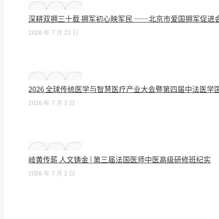
深耕双拥三十载 拥军初心映军民 ——北京市爱国拥军促进
2026 年 7 月 22 日
2026 全球传统医学与智慧医疗产业大会暨第四届中法医
2026 年 7 月 2 日
岐黄传薪 人文铸金 | 第三届法国医师中医高级研修班纪实
2026 年 7 月 2 日