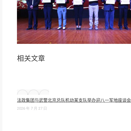
相关文章
法政集团与武警北京总队机动某支队举办迎八一军地座谈会
2026 年 7 月 27 日