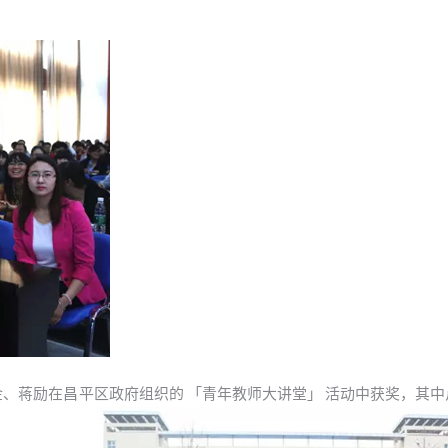
、李金金、蒋励在昌平区政府组织的 「青年教师大讲堂」 活动中获奖，其