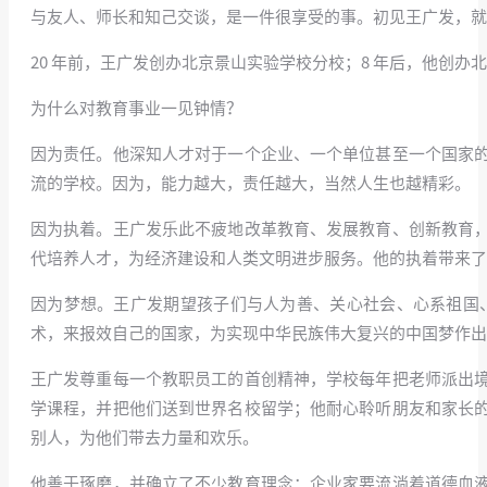
与友人、师长和知己交谈，是一件很享受的事。初见王广发，就
20 年前，王广发创办北京景山实验学校分校；8 年后，他创
为什么对教育事业一见钟情？
因为责任。他深知人才对于一个企业、一个单位甚至一个国家
流的学校。因为，能力越大，责任越大，当然人生也越精彩。
因为执着。王广发乐此不疲地改革教育、发展教育、创新教育
代培养人才，为经济建设和人类文明进步服务。他的执着带来了
因为梦想。王广发期望孩子们与人为善、关心社会、心系祖国
术，来报效自己的国家，为实现中华民族伟大复兴的中国梦作出
王广发尊重每一个教职员工的首创精神，学校每年把老师派出
学课程，并把他们送到世界名校留学；他耐心聆听朋友和家长
别人，为他们带去力量和欢乐。
他善于琢磨，并确立了不少教育理念：企业家要流淌着道德血