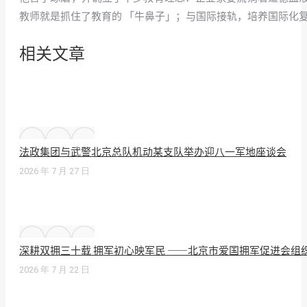
教师就是抓住了教育的 「牛鼻子」；与国际接轨，培养国际化
相关文章
法政集团与武警北京总队机动某支队举办迎八一军地座谈会
2026 年 7 月 27 日
深耕双拥三十载 拥军初心映军民 ——北京市爱国拥军促进会组
2026 年 7 月 22 日