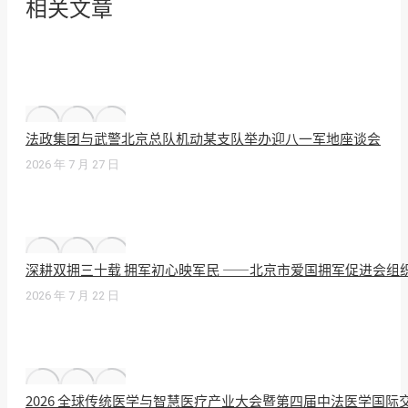
相关文章
法政集团与武警北京总队机动某支队举办迎八一军地座谈会
2026 年 7 月 27 日
深耕双拥三十载 拥军初心映军民 ——北京市爱国拥军促进会组
2026 年 7 月 22 日
2026 全球传统医学与智慧医疗产业大会暨第四届中法医学国