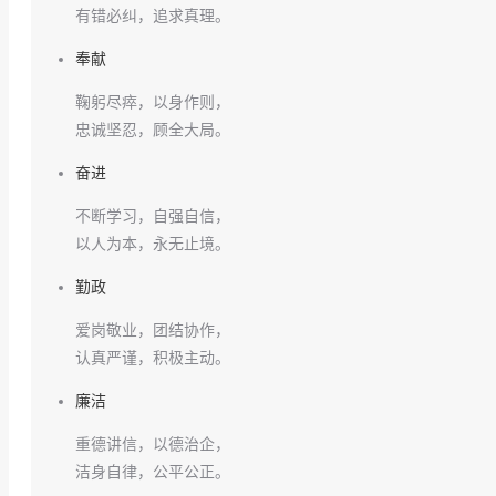
有错必纠，追求真理。
奉献
鞠躬尽瘁，以身作则，
忠诚坚忍，顾全大局。
奋进
不断学习，自强自信，
以人为本，永无止境。
勤政
爱岗敬业，团结协作，
认真严谨，积极主动。
廉洁
重德讲信，以德治企，
洁身自律，公平公正。