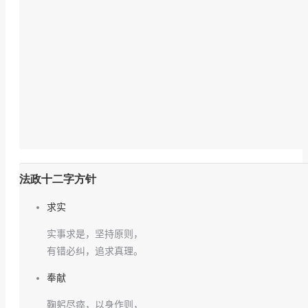
法政十二字方针
求实
实事求是，坚持原则，
有错必纠，追求真理。
奉献
鞠躬尽瘁，以身作则，