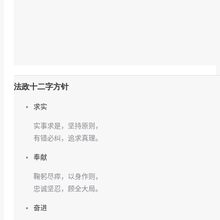
法政十二字方针
求实
实事求是，坚持原则，
有错必纠，追求真理。
奉献
鞠躬尽瘁，以身作则，
忠诚坚忍，顾全大局。
奋进