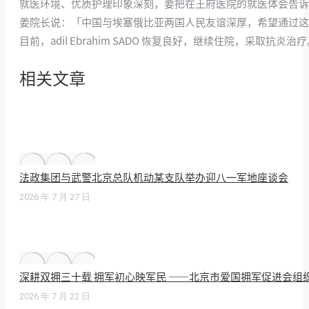
就医环境、优质护理印象深刻，要把在王府医院的就医体会告
姜院长说：「中国与埃塞俄比亚两国人民友谊深厚，希望通过这
目前，adil Ebrahim SADO 恢复良好，继续住院，采取抗
相关文章
法政集团与武警北京总队机动某支队举办迎八一军地座谈会
2026 年 7 月 27 日
深耕双拥三十载 拥军初心映军民 ——北京市爱国拥军促进会组
2026 年 7 月 22 日