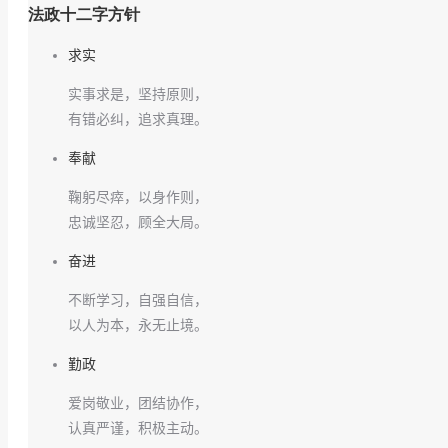
法政十二字方针
求实
实事求是，坚持原则，
有错必纠，追求真理。
奉献
鞠躬尽瘁，以身作则，
忠诚坚忍，顾全大局。
奋进
不断学习，自强自信，
以人为本，永无止境。
勤政
爱岗敬业，团结协作，
认真严谨，积极主动。