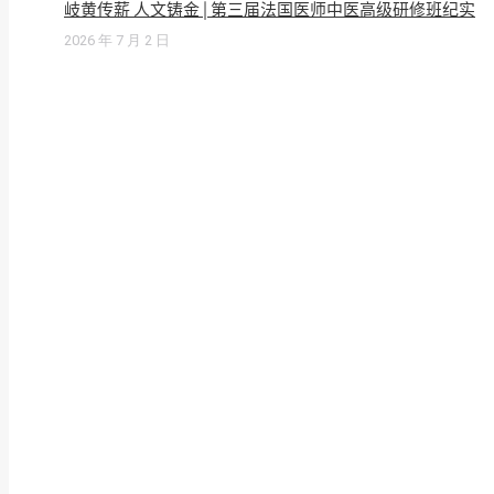
岐黄传薪 人文铸金 | 第三届法国医师中医高级研修班纪实
2026 年 7 月 2 日