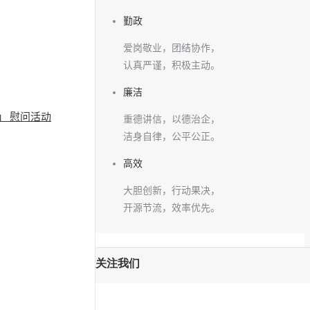
勤政
爱岗敬业，团结协作，
认真严谨，积极主动。
廉洁
」 慰问活动
重德讲信，以德治企，
洁身自律，公平公正。
高效
大胆创新，行动果决，
开源节流，效率优先。
关注我们