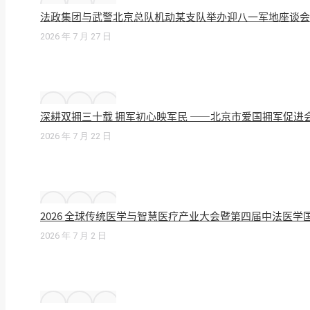
法政集团与武警北京总队机动某支队举办迎八一军地座谈会
2026 年 7 月 27 日
深耕双拥三十载 拥军初心映军民 ——北京市爱国拥军促进
2026 年 7 月 22 日
2026 全球传统医学与智慧医疗产业大会暨第四届中法医
2026 年 7 月 2 日