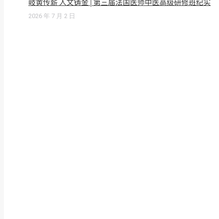
岐黄传薪 人文铸金 | 第三届法国医师中医高级研修班纪实
2026 年 7 月 2 日