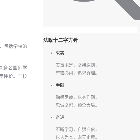
法政十二字方针
在，包括学校的
求实
实事求是，坚持原则，
0 多名国际学
有错必纠，追求真理。
度评价。王校
。
奉献
鞠躬尽瘁，以身作则，
忠诚坚忍，顾全大局。
奋进
不断学习，自强自信，
以人为本，永无止境。