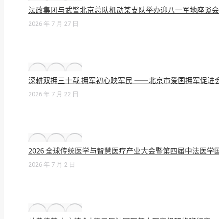
法政集团与武警北京总队机动某支队举办迎八一军地座谈会
2026 年 7 月 27 日
深耕双拥三十载 拥军初心映军民 ——北京市爱国拥军促进
2026 年 7 月 22 日
2026 全球传统医学与智慧医疗产业大会暨第四届中法医
2026 年 7 月 2 日