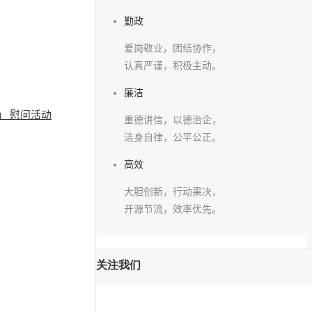
勤政
爱岗敬业，团结协作，
认真严谨，积极主动。
廉洁
」 慰问活动
重德讲信，以德治企，
洁身自律，公平公正。
高效
大胆创新，行动果决，
开源节流，效率优先。
关注我们