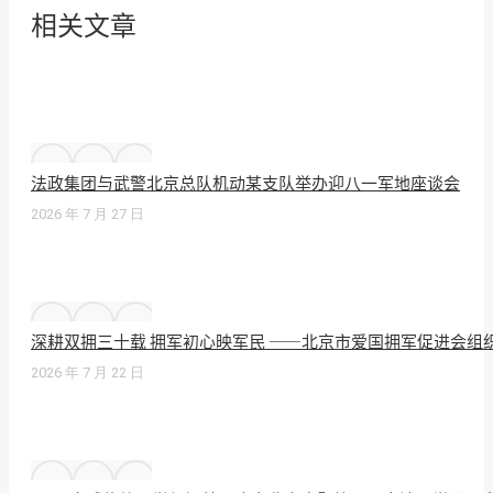
相关文章
法政集团与武警北京总队机动某支队举办迎八一军地座谈会
2026 年 7 月 27 日
深耕双拥三十载 拥军初心映军民 ——北京市爱国拥军促进会组
2026 年 7 月 22 日