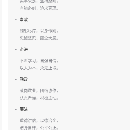
实事求是，坚持原则，
有错必纠，追求真理。
奉献
鞠躬尽瘁，以身作则，
忠诚坚忍，顾全大局。
奋进
不断学习，自强自信，
以人为本，永无止境。
勤政
爱岗敬业，团结协作，
认真严谨，积极主动。
廉洁
重德讲信，以德治企，
洁身自律，公平公正。