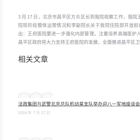
3 月 17 日，北京市昌平区方炎区长到我院视察工作，
院现阶段整体运营情况和李副院长关于我院住院部开放前
出：王府医院要进一步强化内部管理，注重培养高端医护
昌平区政府将大力支持王府医院的发展，全面推进昌平区卫
相关文章
法政集团与武警北京总队机动某支队举办迎八一军地座谈会
2026 年 7 月 27 日