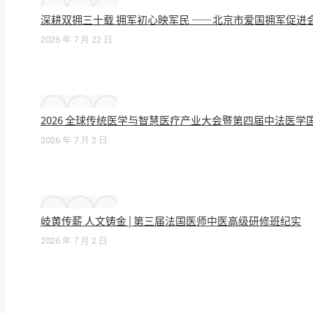
深耕双拥三十载 拥军初心映军民 ——北京市爱国拥军促进
2026 年 7 月 22 日
2026 全球传统医学与智慧医疗产业大会暨第四届中法医
2026 年 7 月 2 日
岐黄传薪 人文铸金 | 第三届法国医师中医高级研修班纪实
2026 年 7 月 2 日