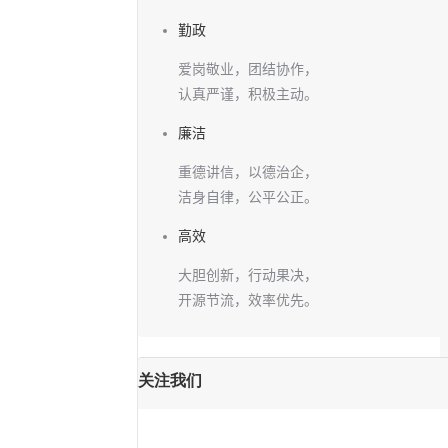
勤政
爱岗敬业，团结协作，
认真严谨，积极主动。
廉洁
重德讲信，以德治企，
洁身自律，公平公正。
高效
大胆创新，行动果决，
开源节流，效率优先。
关注我们