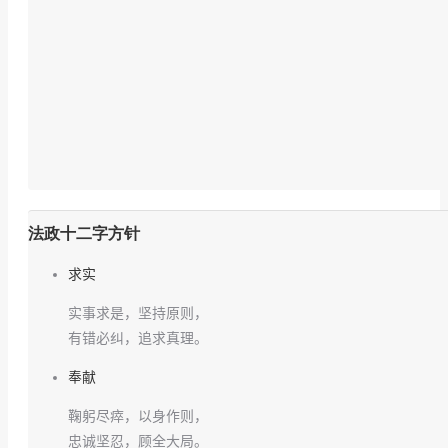
法政十二字方针
求实
实事求是，坚持原则，
有错必纠，追求真理。
奉献
鞠躬尽瘁，以身作则，
忠诚坚忍，顾全大局。