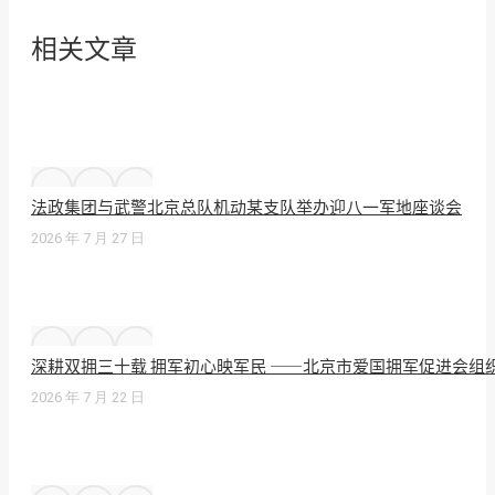
相关文章
法政集团与武警北京总队机动某支队举办迎八一军地座谈会
2026 年 7 月 27 日
深耕双拥三十载 拥军初心映军民 ——北京市爱国拥军促进会组
2026 年 7 月 22 日