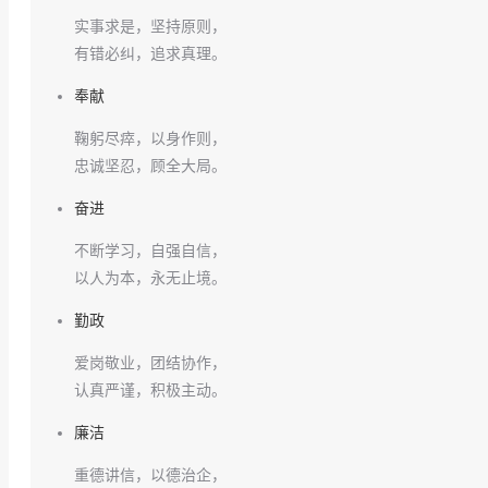
实事求是，坚持原则，
有错必纠，追求真理。
奉献
鞠躬尽瘁，以身作则，
忠诚坚忍，顾全大局。
奋进
不断学习，自强自信，
以人为本，永无止境。
勤政
爱岗敬业，团结协作，
认真严谨，积极主动。
廉洁
重德讲信，以德治企，