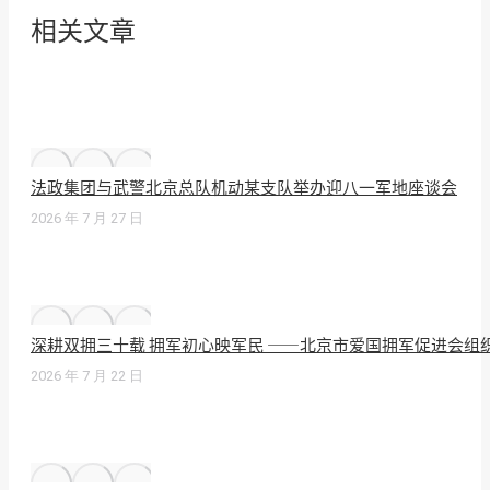
相关文章
法政集团与武警北京总队机动某支队举办迎八一军地座谈会
2026 年 7 月 27 日
深耕双拥三十载 拥军初心映军民 ——北京市爱国拥军促进会组
2026 年 7 月 22 日