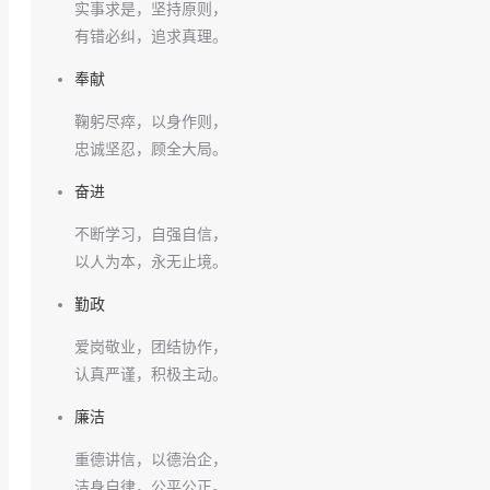
实事求是，坚持原则，
有错必纠，追求真理。
奉献
鞠躬尽瘁，以身作则，
忠诚坚忍，顾全大局。
奋进
不断学习，自强自信，
以人为本，永无止境。
勤政
爱岗敬业，团结协作，
认真严谨，积极主动。
廉洁
重德讲信，以德治企，
洁身自律，公平公正。