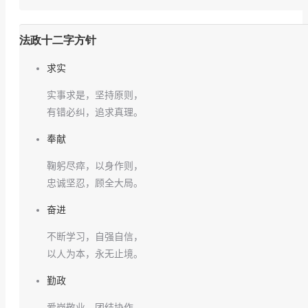
法政十二字方针
求实
实事求是，坚持原则，
有错必纠，追求真理。
奉献
鞠躬尽瘁，以身作则，
忠诚坚忍，顾全大局。
奋进
不断学习，自强自信，
以人为本，永无止境。
勤政
爱岗敬业，团结协作，