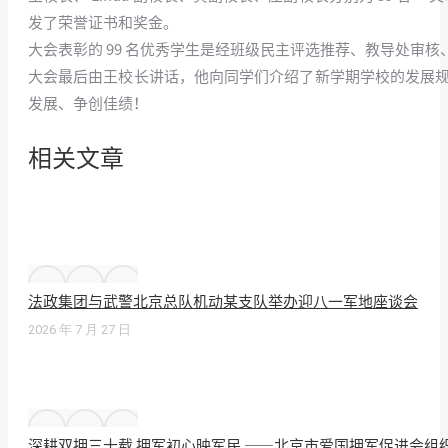
发了荣誉证书和奖金。
大会表彰的 99 名优秀学生是经班级民主评选推荐、教导处审
大会最后由王校长讲话，他向同学们介绍了新学期学校的发展规
发展、争创佳绩！
相关文章
法政集团与武警北京总队机动某支队举办迎八一军地座谈会
2026 年 7 月 27 日
深耕双拥三十载 拥军初心映军民 ——北京市爱国拥军促进会组