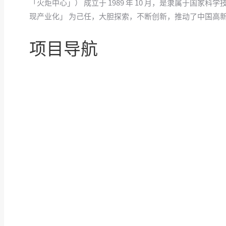
「火炬中心」） 成立于 1989 年 10 月，是隶属于国
现产业化」 为己任，大胆探索，不断创新，推动了中国高
项目导航