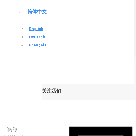
简体中文
English
Deutsch
Français
关注我们
--（简称