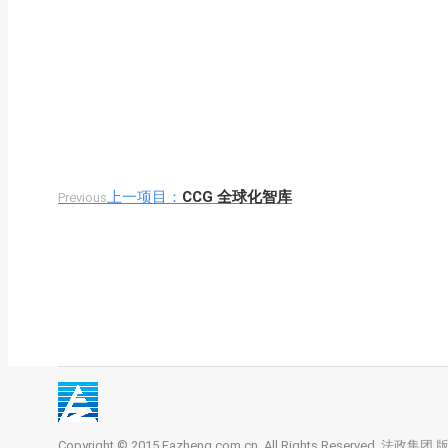
上一项目：
CCG 全球化智库
Previous
Copyright © 2015 Fazheng.com.cn. All Rights Reserved. 法政集