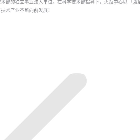
家科学技术部的独立事业法人单位。在科学技术部指导下，火炬中心以 「
新技术产业不断向前发展！