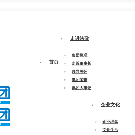
走进法政
集团概况
首页
走近董事长
领导关怀
集团荣誉
集团大事记
企业文化
企业理念
文化生活