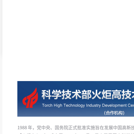
1988 年，党中央、国务院正式批准实施旨在发展中国高新