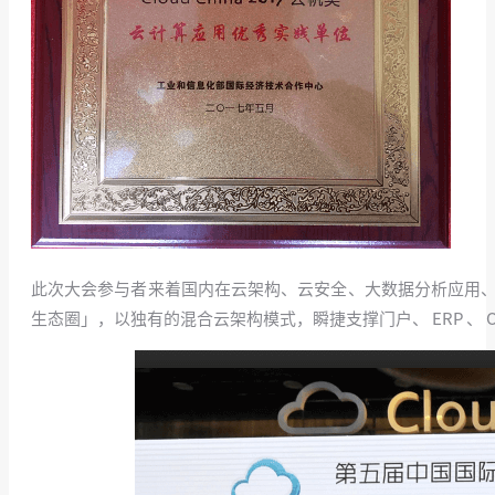
此次大会参与者来着国内在云架构、云安全、大数据分析应用、
生态圈」，以独有的混合云架构模式，瞬捷支撑门户、 ERP 、 