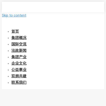
Skip to content
首页
集团概况
国际交流
法政新闻
集团产业
企业文化
公益事业
双拥共建
联系我们