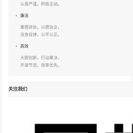
认真严谨，积极主动。
廉洁
重德讲信，以德治企，
洁身自律，公平公正。
高效
大胆创新，行动果决，
开源节流，效率优先。
关注我们