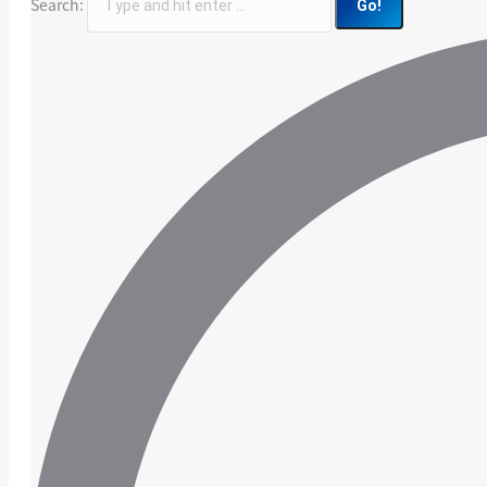
Search: