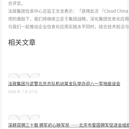
合评定。
法政集团信息中心总监王文龙表示：「获得此次 『Cloud Ch
项的激励下，我们将继续立足于集团战略，深化集团信息化应用
与我们一起推动企业信息化应用实践水平同时，结合技术前沿与
相关文章
法政集团与武警北京总队机动某支队举办迎八一军地座谈会
2026 年 7 月 27 日
深耕双拥三十载 拥军初心映军民 ——北京市爱国拥军促进会组