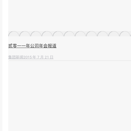
贰零一一年公司年会报道
2015 年 7 月 21 日
集团新闻