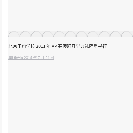
北京王府学校 2011 年 AP 寒假班开学典礼隆重举行
2015 年 7 月 21 日
集团新闻