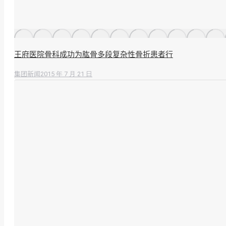
王府医院骨科成功为肱骨多段复杂性骨折患者行
2015 年 7 月 21 日
集团新闻