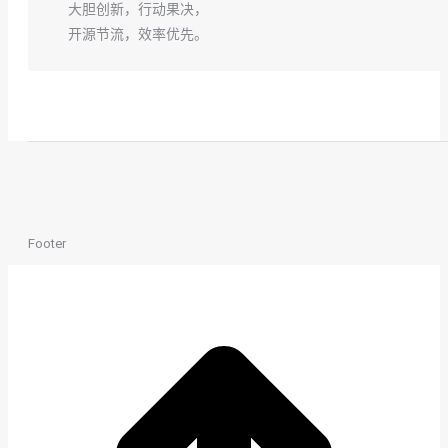
大胆创新，行动果决，
开源节流，效率优先。
Footer