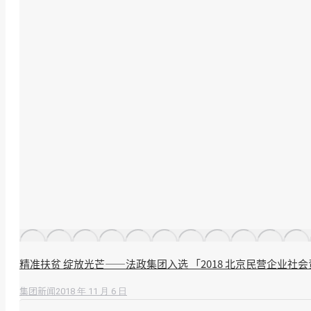
精准扶贫 绽放光芒——法政集团入选 「2018 北京民营企业社
2018 年 11 月 6 日
集团新闻