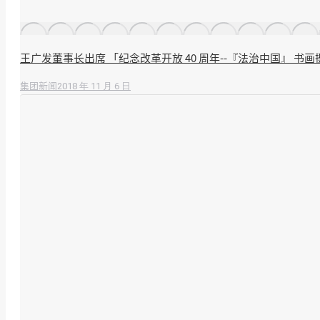
王广发董事长出席 「纪念改革开放 40 周年--『法治中国』 书
2018 年 11 月 6 日
集团新闻