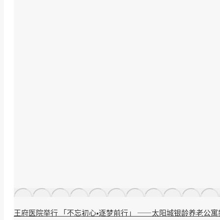
王府医院举行 「不忘初心•逐梦前行」 ——太阳城银龄养老公