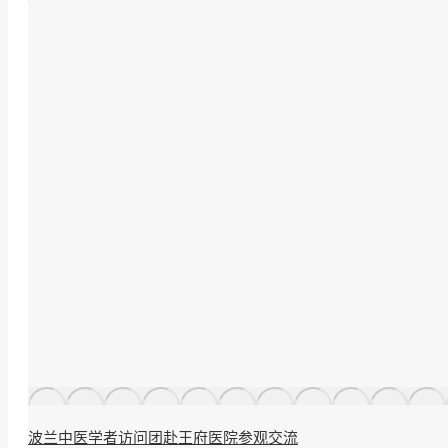
波兰中医学者访问团赴王府医院参观交流