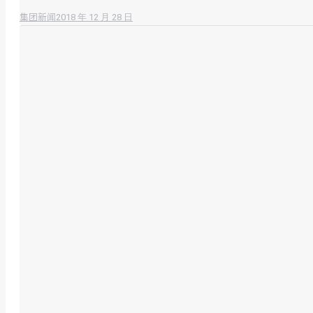
2018 年 12 月 28 日
集团新闻