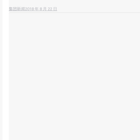
2018 年 8 月 22 日
集团新闻